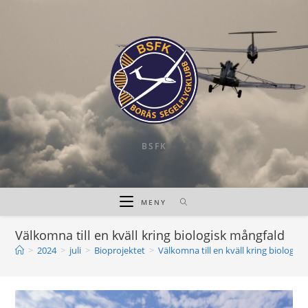
Hoppa
till
innehållet
BSFK
MENY
Välkomna till en kväll kring biologisk mångfald
>
2024
>
juli
>
Bioprojektet
>
Välkomna till en kväll kring biologis