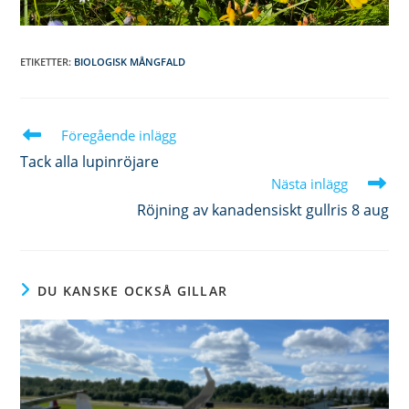
ETIKETTER
:
BIOLOGISK MÅNGFALD
Läs
Föregående inlägg
fler
Tack alla lupinröjare
artiklar
Nästa inlägg
Röjning av kanadensiskt gullris 8 aug
DU KANSKE OCKSÅ GILLAR