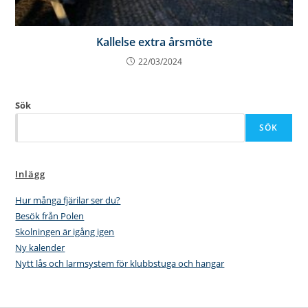
Kallelse extra årsmöte
22/03/2024
Sök
SÖK
Inlägg
Hur många fjärilar ser du?
Besök från Polen
Skolningen är igång igen
Ny kalender
Nytt lås och larmsystem för klubbstuga och hangar