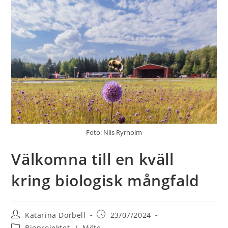
Foto: Nils Ryrholm
Välkomna till en kväll
kring biologisk mångfald
Inläggsförfattare:
Inlägget
Katarina Dorbell
23/07/2024
publicerat:
Inläggskategori:
Bioprojektet
/
Möte