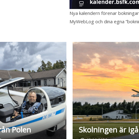
Nya kalendern förenar bokningar 
MyWebLog och dina egna ”boknin
rån Polen
Skolningen är ig