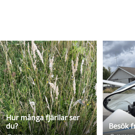
Hur många fjärilar ser
du?
Besök f