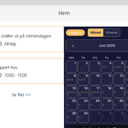
Hem
i ställer ut på Vattendagen
All day
ppet hus
10:00 - 15:00
Se fler >>