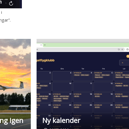
i
gar”.
ång igen
Ny kalender