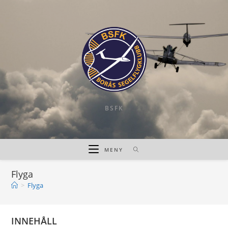
Hoppa
till
innehållet
BSFK
MENY
Flyga
>
Flyga
INNEHÅLL