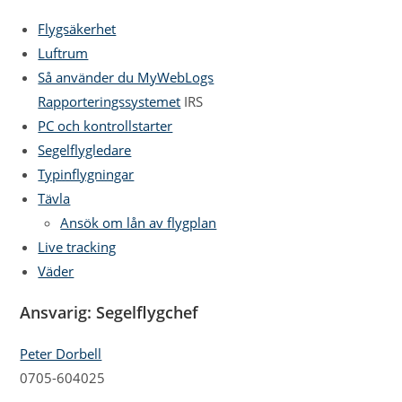
Flygsäkerhet
Luftrum
Så använder du MyWebLogs
Rapporteringssystemet
IRS
PC och kontrollstarter
Segelflygledare
Typinflygningar
Tävla
Ansök om lån av flygplan
Live tracking
Väder
Ansvarig: Segelflygchef
Peter Dorbell
0705-604025