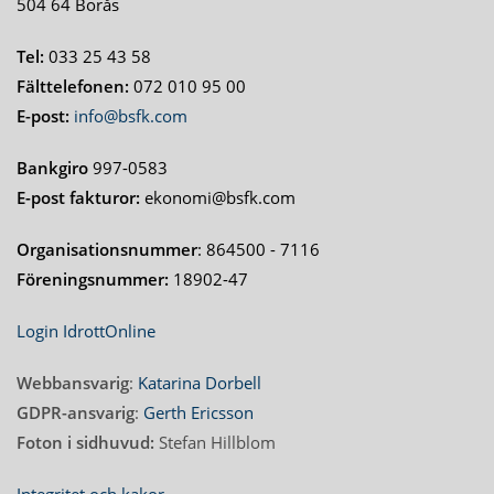
504 64 Borås
Tel:
033 25 43 58
Fälttelefonen:
072 010 95 00
E-post:
info@bsfk.com
Bankgiro
997-0583
E-post fakturor:
ekonomi@bsfk.com
Organisationsnummer
: 864500 - 7116
Föreningsnummer:
18902-47
Login IdrottOnline
Webbansvarig
:
Katarina Dorbell
GDPR-ansvarig
:
Gerth Ericsson
Foton i sidhuvud:
Stefan Hillblom
Integritet och kakor