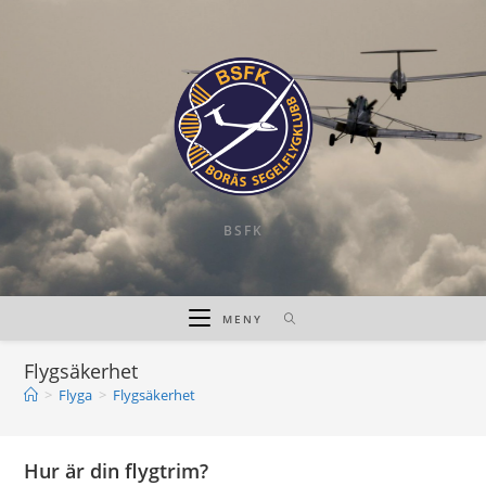
Hoppa
till
innehållet
BSFK
MENY
Flygsäkerhet
>
Flyga
>
Flygsäkerhet
Hur är din flygtrim?