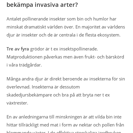
bekämpa invasiva arter?
Antalet pollinerande insekter som bin och humlor har
minskat dramatiskt världen över. En majoritet av världens
djur är insekter och de är centrala i de flesta ekosystem.
Tre av fyra
grödor är t ex insektspollinerade.
Matproduktionen påverkas men även frukt- och bärskörd
i våra trädgårdar.
Många andra djur är direkt beroende av insekterna för sin
överlevnad. Insekterna är dessutom
skadedjursbekämpare och bra på att bryta ner t ex
växtrester.
En av anledningarna till minskningen är att vilda bin inte
hittar tillräckligt med mat i form av nektar och pollen från
blommande växter. I de effektiva storskaliga jordbruken