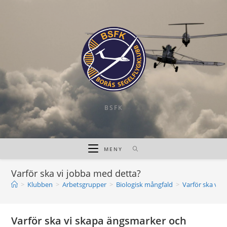
Hoppa
till
innehållet
BSFK
MENY
Varför ska vi jobba med detta?
>
Klubben
>
Arbetsgrupper
>
Biologisk mångfald
>
Varför ska vi 
Varför ska vi skapa ängsmarker och