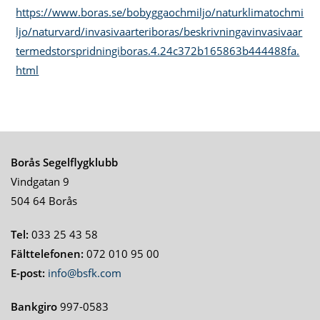
https://www.boras.se/bobyggaochmiljo/naturklimatochmi
ljo/naturvard/invasivaarteriboras/beskrivningavinvasivaar
termedstorspridningiboras.4.24c372b165863b444488fa.
html
Borås Segelflygklubb
Vindgatan 9
504 64 Borås
Tel:
033 25 43 58
Fälttelefonen:
072 010 95 00
E-post:
info@bsfk.com
Bankgiro
997-0583