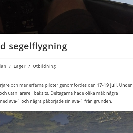
d segelflygning
gori:
lan
/
Läger
/
Utbildning
örjare och mer erfarna piloter genomfördes den
17-19 juli.
Under
 utan lärare i baksits. Deltagarna hade olika mål: några
e med ava-1 och några påbörjade sin ava-1 från grunden.