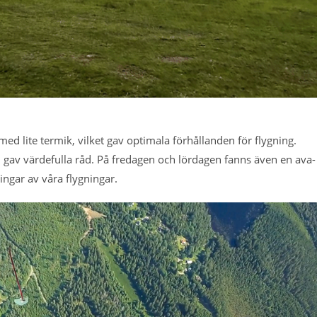
d lite termik, vilket gav optimala förhållanden för flygning.
och gav värdefulla råd. På fredagen och lördagen fanns även en ava-
gar av våra flygningar.