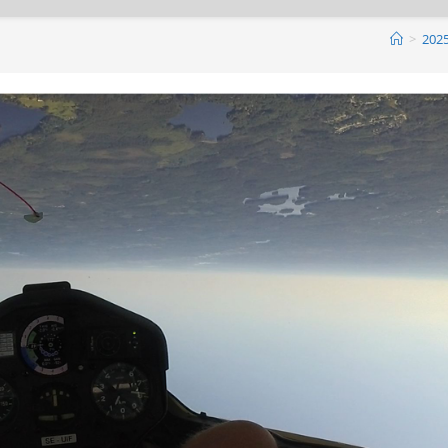
>
202