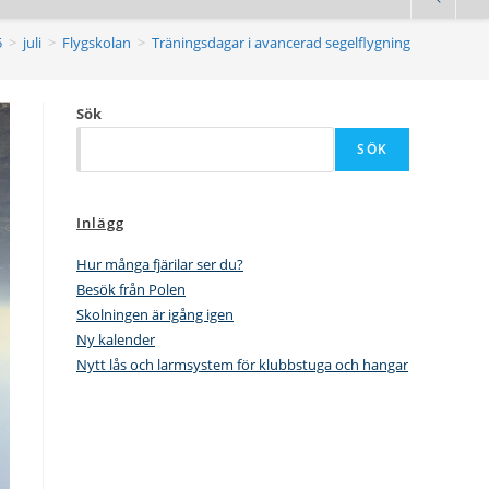
5
>
juli
>
Flygskolan
>
Träningsdagar i avancerad segelflygning
Sök
SÖK
Inlägg
Hur många fjärilar ser du?
Besök från Polen
Skolningen är igång igen
Ny kalender
Nytt lås och larmsystem för klubbstuga och hangar