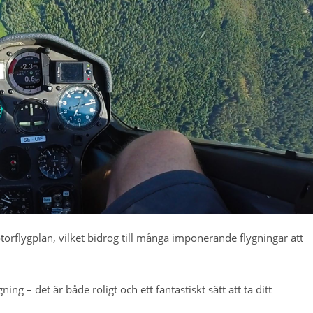
orflygplan, vilket bidrog till många imponerande flygningar att
g – det är både roligt och ett fantastiskt sätt att ta ditt